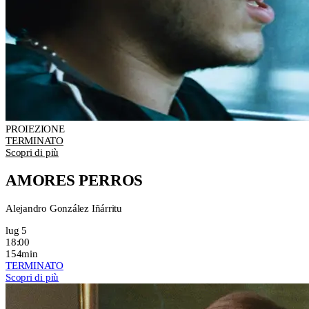
PROIEZIONE
TERMINATO
Scopri di più
AMORES PERROS
Alejandro González Iñárritu
lug 5
18:00
154min
TERMINATO
Scopri di più