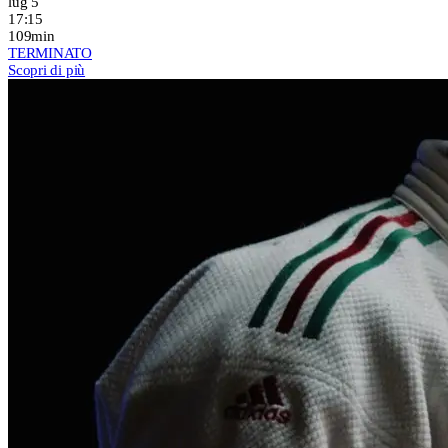
lug 5
17:15
109min
TERMINATO
Scopri di più