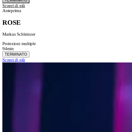
TERMINATO
Scopri di più
Anteprima
ROSE
Markus Schleinzer
Proiezioni multiple
94min
TERMINATO
Scopri di più