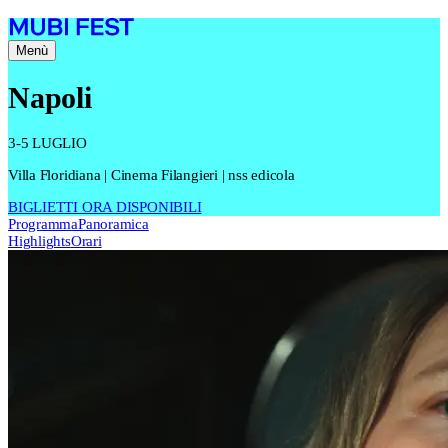
Menù
Napoli
3-5 LUGLIO
Villa Floridiana | Cinema Filangieri | nss edicola
BIGLIETTI ORA DISPONIBILI
Programma
Panoramica
Highlights
Orari