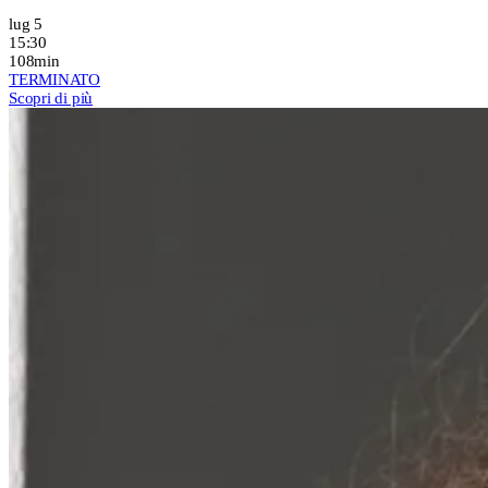
lug 5
15:30
108min
TERMINATO
Scopri di più