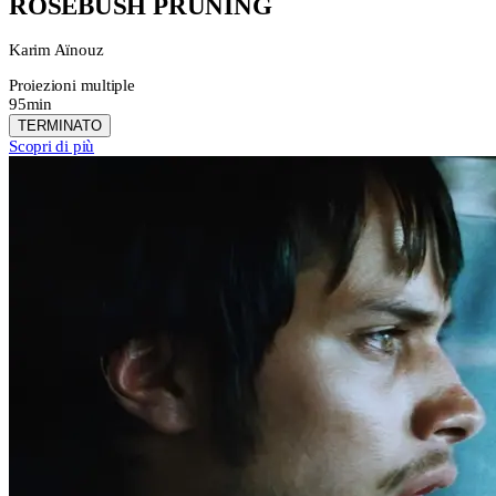
ROSEBUSH PRUNING
Karim Aïnouz
Proiezioni multiple
95min
TERMINATO
Scopri di più