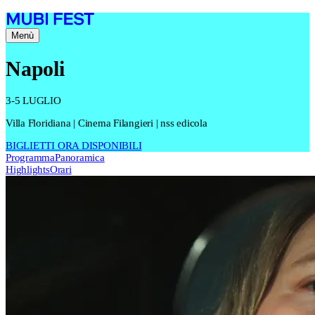
Menù
Napoli
3-5 LUGLIO
Villa Floridiana | Cinema Filangieri | nss edicola
BIGLIETTI ORA DISPONIBILI
Programma
Panoramica
Highlights
Orari