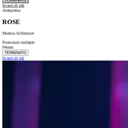
TERMINATO
Scopri di più
Anteprima
ROSE
Markus Schleinzer
Proiezioni multiple
94min
TERMINATO
Scopri di più