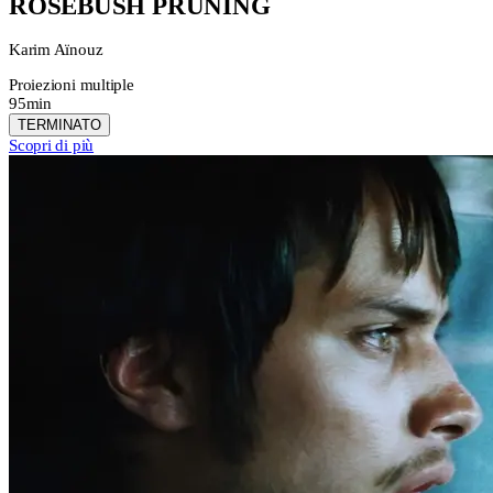
ROSEBUSH PRUNING
Karim Aïnouz
Proiezioni multiple
95min
TERMINATO
Scopri di più