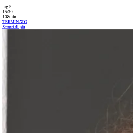
lug 5
15:30
108min
TERMINATO
Scopri di più