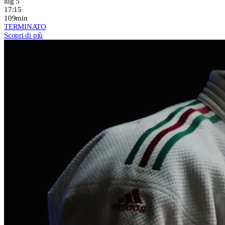
lug 5
17:15
109min
TERMINATO
Scopri di più