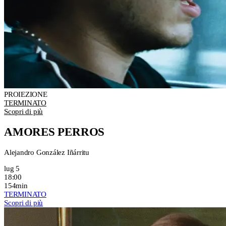
PROIEZIONE
TERMINATO
Scopri di più
AMORES PERROS
Alejandro González Iñárritu
lug 5
18:00
154min
TERMINATO
Scopri di più